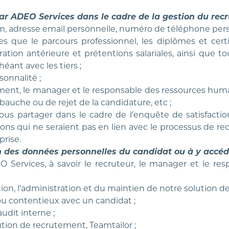
ar ADEO Services dans le cadre de la gestion du recr
m, adresse email personnelle, numéro de téléphone perso
es que le parcours professionnel, les diplômes et certif
on antérieure et prétentions salariales, ainsi que tou
éant avec les tiers ;
sonnalité ;
ment, le manager et le responsable des ressources huma
auche ou de rejet de la candidature, etc ;
 partager dans le cadre de l’enquête de satisfaction,
s qui ne seraient pas en lien avec le processus de rec
prise.
 des données personnelles du candidat ou à y accéde
Services, à savoir le recruteur, le manager et le re
on, l’administration et du maintien de notre solution de
 ou contentieux avec un candidat ;
udit interne ;
ution de recrutement, Teamtailor ;