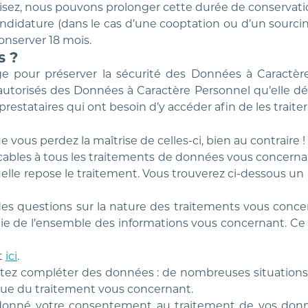
risez, nous pouvons prolonger cette durée de conservat
 candidature (dans le cas d’une cooptation ou d’un sou
onserver 18 mois.
s ?
e pour préserver la sécurité des Données à Caractère 
n autorisés des Données à Caractère Personnel qu’elle d
estataires qui ont besoin d’y accéder afin de les traiter
e vous perdez la maîtrise de celles-ci, bien au contraire 
licables à tous les traitements de données vous concer
elle repose le traitement. Vous trouverez ci-dessous un b
s questions sur la nature des traitements vous concerna
e l’ensemble des informations vous concernant. Ce dr
t
ici
.
ouhaitez compléter des données : de nombreuses situatio
ique du traitement vous concernant.
 donné votre consentement au traitement de vos donnée