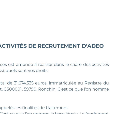
ACTIVITÉS DE RECRUTEMENT D’ADEO
es est amenée à réaliser dans le cadre des activités
, quels sont vos droits.
tal de 31.674.335 euros, immatriculée au Registre du
not, CS00001, 59790, Ronchin. C’est ce que l’on nomme
ppelés les finalités de traitement.
. C’est ce que l’on nomme la base légale. Le fondement