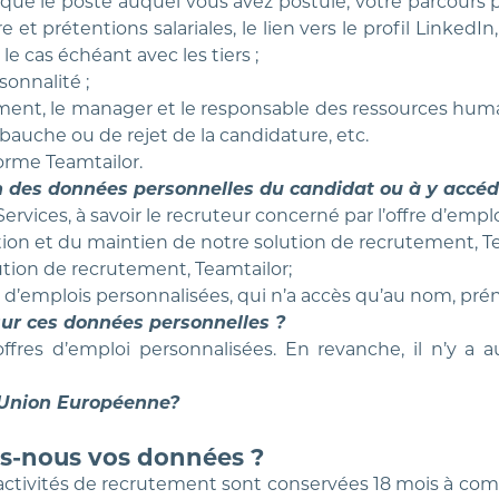
es que le poste auquel vous avez postulé, votre parcours 
t prétentions salariales, le lien vers le profil LinkedIn
le cas échéant avec les tiers ;
sonnalité ;
ment, le manager et le responsable des ressources huma
auche ou de rejet de la candidature, etc.
orme Teamtailor.
 des données personnelles du candidat ou à y accéde
ices, à savoir le recruteur concerné par l’offre d’emplo
ion et du maintien de notre solution de recrutement, Te
ution de recrutement, Teamtailor;
s d’emplois personnalisées, qui n’a accès qu’au nom, pré
sur ces données personnelles ?
 offres d’emploi personnalisées. En revanche, il n’y a
l’Union Européenne?
s-nous vos données ?
activités de recrutement sont conservées 18 mois à compt